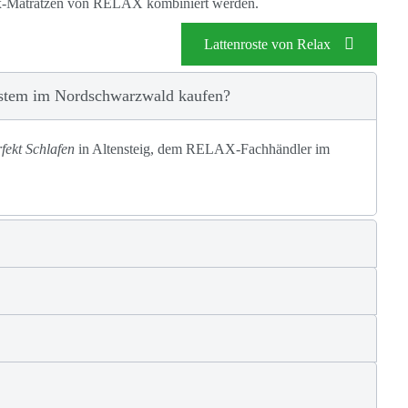
ex-Matratzen von RELAX
kombiniert werden.
Lattenroste von Relax
stem im Nordschwarzwald kaufen?
fekt Schlafen
in Altensteig, dem RELAX-Fachhändler im