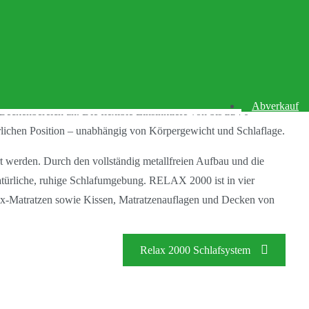
onal gelagerten Spezialfederkörpern aus Massivholz. Je nach
ie beweglich montierten Holzteller reagieren punktelastisch und
Abverkauf
 Beckenbereich
an. Die flexible Einsinktiefe von bis zu 70
türlichen Position – unabhängig von Körpergewicht und Schlaflage.
rt werden. Durch den vollständig metallfreien Aufbau und die
atürliche, ruhige Schlafumgebung. RELAX 2000 ist in vier
ex-Matratzen
sowie Kissen, Matratzenauflagen und Decken von
Relax 2000 Schlafsystem