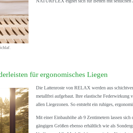
NATURFLEX eignet sich für Betten mit seitlichen A
Schlaf.
derleisten für ergonomisches Liegen
Die
Lattenroste von RELAX
werden aus schichtve
metallfrei aufgebaut. Ihre
elastische Federwirkung
v
allen Liegezonen. So entsteht ein ruhiges, ergonom
Mit einer Einbauhöhe ab
9 Zentimetern
lassen sich 
gängigen Größen
ebenso erhältlich wie als
Sonderg