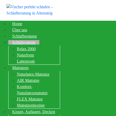
Home
Über uns
Schlafberatung
Schlafsysteme
Relax 2000
Naturform
Startseite
Schlafsysteme
Lattenroste
Individuelle Schlafsysteme 
Matratzen
Naturlatex-Matratze
Ein ganzheitlich abgestimmtes Schlafsystem bildet die Grundlage
AIR Matratze
gleichmäßig getragen wird und die Wirbelsäule in einer natürlic
Komfort-
Naturlatexmatratze
Die
Schlafsysteme von RELAX
sind in
Aufbau, Festigkeit und 
FLEX Matratze
Massivholzbetten, Naturlatex-Matratzen
sowie ergänzende
Kisse
Matratzenbezüge
Kissen, Auflagen, Decken
langlebigen Nutzung bei.