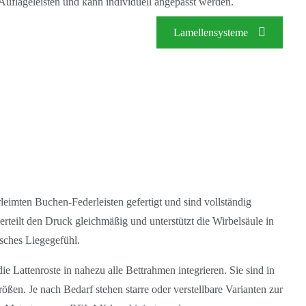
uflageleisten und kann individuell angepasst werden.
Lamellensysteme
rleimten
Buchen-Federleisten
gefertigt und sind vollständig
erteilt den Druck gleichmäßig und unterstützt die Wirbelsäule in
isches Liegegefühl.
die Lattenroste in nahezu alle Bettrahmen integrieren. Sie sind in
rößen
. Je nach Bedarf stehen starre oder verstellbare Varianten zur