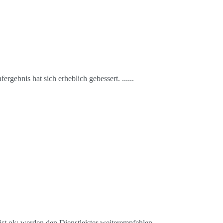
gebnis hat sich erheblich gebessert. ...
...
st ok; werden den Dienstleister weiterempfehlen ...
...