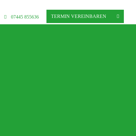
TERMIN VEREINBAREN
07445 855636
Kissen und Bettdecke
werden so kombiniert, dass der Körper
zielte Unterstützung der
einzelnen Körperzonen
.
Metallfreie
 und tragen zu einem ausgewogenen Schlafklima sowie zu einer