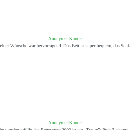
Anonymer Kunde
iner Wünsche war hervorragend. Das Bett ist super bequem, das Schlafer
Anonymer Kunde
wurden erfüllt; das Bettsystem 2000 ist ein „Traum"; Preis/Leistung i