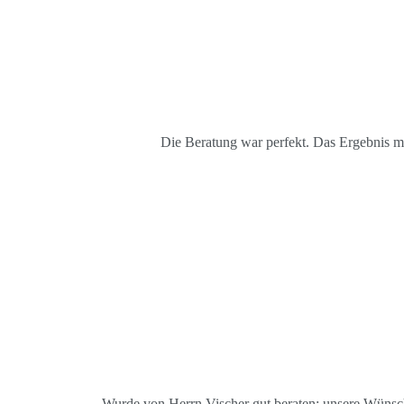
Die Beratung war perfekt. Das Ergebnis me
Wurde von Herrn Vischer gut beraten; unsere Wünsche 