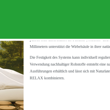
es Schlafsystem aus Massivholz
RELAX 2000
ist ein Schlafsystem mit dreidimensi
Ausführung werden
Buche
oder
Zirbe
verwendet. D
passen sich differenziert an
Schulter-, Rücken- und
Millimetern unterstützt die Wirbelsäule in ihrer na
Die Festigkeit des Systems kann individuell regulie
Verwendung nachhaltiger Rohstoffe entsteht eine n
Ausführungen erhältlich und lässt sich mit
Naturlat
RELAX kombinieren.