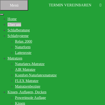
TERMIN VEREINBAREN
Menü
Home
Über uns
Schlafberatung
Schlafsysteme
Relax 2000
Naturform
Startseite
Über uns
Lattenroste
Matratzen
Ihr Bettenfachgeschäft in
Naturlatex-Matratze
Altensteig
AIR Matratze
Komfort-Naturlatexmatratze
FLEX Matratze
Kompetente Beratung für den gesunden
Matratzenbezüge
Schlaf
Kissen, Auflagen, Decken
Powerinsole Auflage
In den vielen Jahren unserer Tätigkeit rund um den gesunden
Kissen