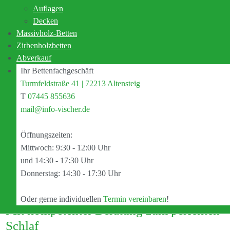
Auflagen
Schlaf standen vor allem zwei Punkte stets im Fokus unseres
Decken
Handelns: Freundlicher Service und kompetente Schlafberatung.
Massivholz-Betten
Als Schlafexperte steht Ihnen Manfred Vischer von „Vischer –
Zirbenholzbetten
Perfekt schlafen" bei der Planung und Realisierung Ihrer eigenen
Abverkauf
vier Wände mit Rat und Tat zur Seite. Vom inspirierenden
Ihr Bettenfachgeschäft
Erstgespräch bis zum umgesetzten Schlaftraum.
Turmfeldstraße 41 | 72213 Altensteig
T
07445 855636
mail@info-vischer.de
Öffnungszeiten:
Mittwoch: 9:30 - 12:00 Uhr
und 14:30 - 17:30 Uhr
Donnerstag: 14:30 - 17:30 Uhr
Oder gerne individuellen
Termin vereinbaren
!
Mit kompetenter Beratung zum perfekten
Schlaf