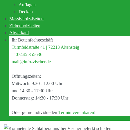
Auflagen
Schlaf standen vor allem zwei Punkte stets im Fokus unseres
Decken
Handelns: Freundlicher Service und kompetente Schlafberatung.
Massivholz-Betten
Als Schlafexperte steht Ihnen Manfred Vischer von „Vischer –
Zirbenholzbetten
Perfekt schlafen" bei der Planung und Realisierung Ihrer eigenen
Abverkauf
vier Wände mit Rat und Tat zur Seite. Vom inspirierenden
Ihr Bettenfachgeschäft
Erstgespräch bis zum umgesetzten Schlaftraum.
Turmfeldstraße 41 | 72213 Altensteig
T
07445 855636
mail@info-vischer.de
Öffnungszeiten:
Mittwoch: 9:30 - 12:00 Uhr
und 14:30 - 17:30 Uhr
Donnerstag: 14:30 - 17:30 Uhr
Oder gerne individuellen
Termin vereinbaren
!