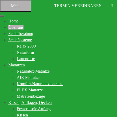
TERMIN VEREINBAREN
Menü
Home
Über uns
Schlafberatung
Schlafsysteme
Relax 2000
Naturform
Startseite
Über uns
Lattenroste
Matratzen
Ihr Bettenfachgeschäft in
Naturlatex-Matratze
Altensteig
AIR Matratze
Komfort-Naturlatexmatratze
FLEX Matratze
Kompetente Beratung für den gesunden
Matratzenbezüge
Schlaf
Kissen, Auflagen, Decken
Powerinsole Auflage
In den vielen Jahren unserer Tätigkeit rund um den gesunden
Kissen