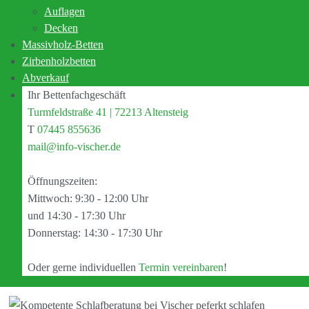
Auflagen
Schlaf standen vor allem zwei Punkte stets im Fokus unseres
Decken
Handelns: Freundlicher Service und kompetente Schlafberatung.
Massivholz-Betten
Als Schlafexperte steht Ihnen Manfred Vischer von „Vischer –
Zirbenholzbetten
Perfekt schlafen" bei der Planung und Realisierung Ihrer eigenen
Abverkauf
vier Wände mit Rat und Tat zur Seite. Vom inspirierenden
Ihr Bettenfachgeschäft
Erstgespräch bis zum umgesetzten Schlaftraum.
Turmfeldstraße 41 | 72213 Altensteig
T
07445 855636
mail@info-vischer.de
Öffnungszeiten:
Mittwoch: 9:30 - 12:00 Uhr
und 14:30 - 17:30 Uhr
Donnerstag: 14:30 - 17:30 Uhr
Oder gerne individuellen
Termin vereinbaren
!