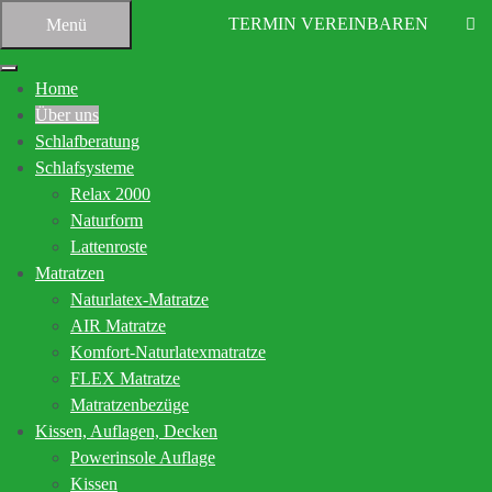
TERMIN VEREINBAREN
Menü
Home
Über uns
Schlafberatung
Schlafsysteme
Relax 2000
Naturform
Startseite
Über uns
Lattenroste
Matratzen
Ihr Bettenfachgeschäft in
Naturlatex-Matratze
Altensteig
AIR Matratze
Komfort-Naturlatexmatratze
FLEX Matratze
Kompetente Beratung für den gesunden
Matratzenbezüge
Schlaf
Kissen, Auflagen, Decken
Powerinsole Auflage
In den vielen Jahren unserer Tätigkeit rund um den gesunden
Kissen