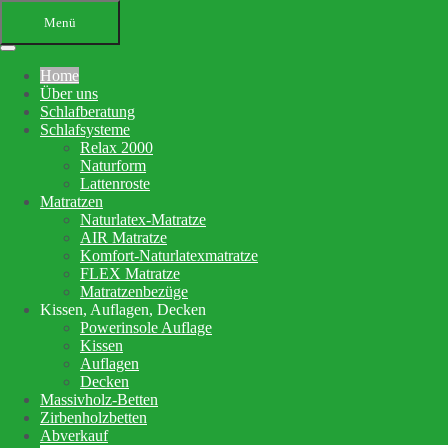
Menü
Home
Über uns
Schlafberatung
Schlafsysteme
Relax 2000
Naturform
Lattenroste
Matratzen
Ihr Bettenfachgeschäft in
Naturlatex-Matratze
AIR Matratze
Altensteig
Komfort-Naturlatexmatratze
FLEX Matratze
Schlafberatung, Matratzenberatung
Matratzenbezüge
Kissen, Auflagen, Decken
und Betten
Powerinsole Auflage
Kissen
Auflagen
Ihre Schlafberatung
Decken
Schlafsystem Relax 2000
Massivholz-Betten
Matratzen aus reinem Naturlatex
Zirbenholzbetten
Abverkauf