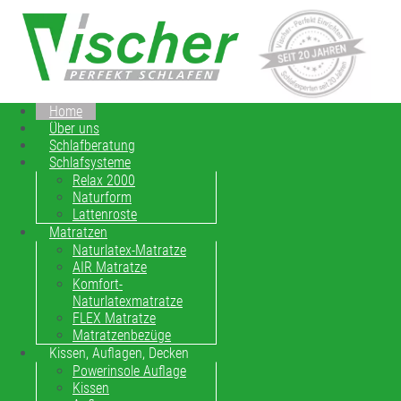
Home
Über uns
Schlafberatung
Schlafsysteme
Relax 2000
Naturform
Lattenroste
Matratzen
Naturlatex-Matratze
AIR Matratze
Komfort-
Naturlatexmatratze
FLEX Matratze
Matratzenbezüge
Kissen, Auflagen, Decken
Powerinsole Auflage
Kissen