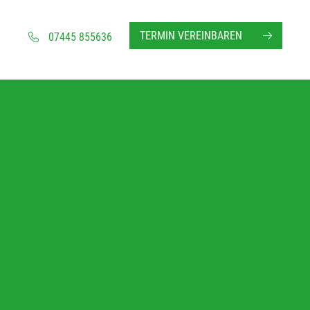
TERMIN VEREINBAREN
07445 855636
chgeschäft in Altensteig
afberatung, Matratzenberatung und Betten
Ihre Schlafberatung
Schlafsystem Relax 2000
Matratzen aus reinem Naturlatex