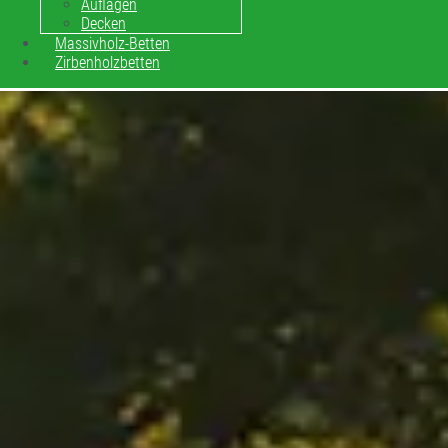
Auflagen
Decken
Massivholz-Betten
Zirbenholzbetten