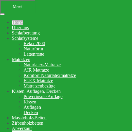
Menü
Home
Über uns
Schlafberatung
Schlafsysteme
Relax 2000
Naturform
Lattenroste
Matratzen
Ihr Bettenfachgeschäft in
Naturlatex-Matratze
AIR Matratze
Altensteig
Komfort-Naturlatexmatratze
FLEX Matratze
Schlafberatung, Matratzenberatung
Matratzenbezüge
Kissen, Auflagen, Decken
und Betten
Powerinsole Auflage
Kissen
Auflagen
Ihre Schlafberatung
Decken
Schlafsystem Relax 2000
Massivholz-Betten
Matratzen aus reinem Naturlatex
Zirbenholzbetten
Abverkauf