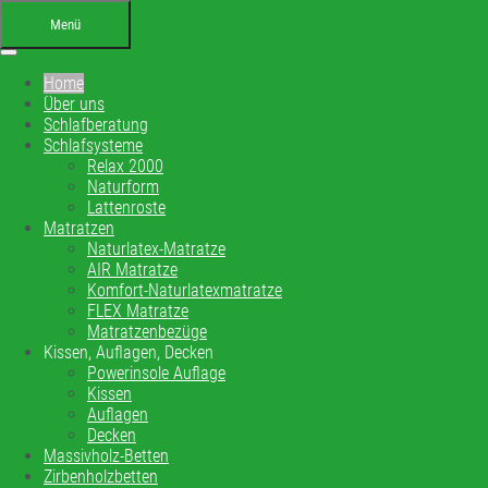
Menü
Home
Über uns
Schlafberatung
Schlafsysteme
Relax 2000
Naturform
Lattenroste
Ihr Bettenfachgeschäft in
Matratzen
Naturlatex-Matratze
Altensteig
AIR Matratze
Komfort-Naturlatexmatratze
Schlafberatung, Matratzenberatung und
FLEX Matratze
Matratzenbezüge
Betten
Kissen, Auflagen, Decken
Powerinsole Auflage
Kissen
Ihre Schlafberatung
Auflagen
Schlafsystem Relax 2000
Decken
Matratzen aus reinem Naturlatex
Massivholz-Betten
Zirbenholzbetten