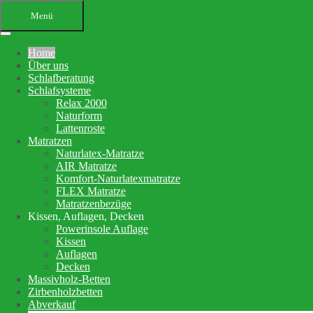
Menü
Home
Über uns
Schlafberatung
Schlafsysteme
Relax 2000
Naturform
Lattenroste
Matratzen
Ihr Bettenfachgeschäft in
Naturlatex-Matratze
AIR Matratze
Altensteig
Komfort-Naturlatexmatratze
FLEX Matratze
Schlafberatung, Matratzenberatung
Matratzenbezüge
Kissen, Auflagen, Decken
und Betten
Powerinsole Auflage
Kissen
Auflagen
Ihre Schlafberatung
Decken
Schlafsystem Relax 2000
Massivholz-Betten
Matratzen aus reinem Naturlatex
Zirbenholzbetten
Abverkauf