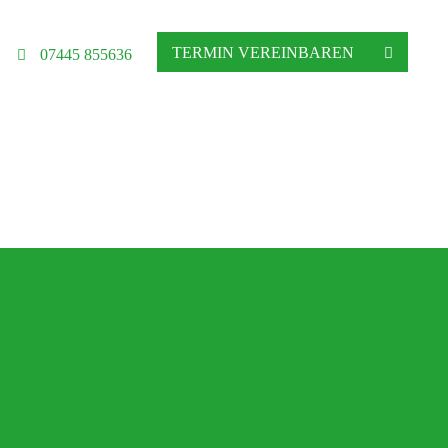
TERMIN VEREINBAREN
07445 855636
hgeschäft in Altensteig
ratung, Matratzenberatung und Betten
Ihre Schlafberatung
Schlafsystem Relax 2000
Matratzen aus reinem Naturlatex