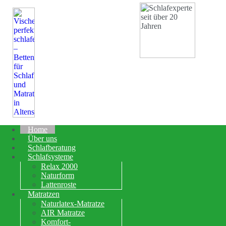
Home
Über uns
Schlafberatung
Schlafsysteme
Relax 2000
Naturform
Lattenroste
Matratzen
Naturlatex-Matratze
AIR Matratze
Komfort-