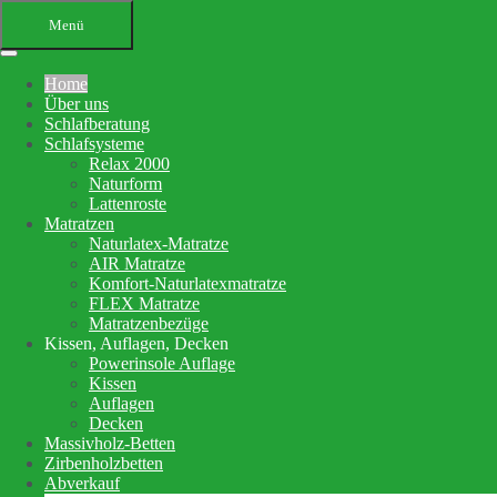
Menü
Home
Über uns
Schlafberatung
Schlafsysteme
Relax 2000
Naturform
Lattenroste
Matratzen
Ihr Bettenfachgeschäft in
Naturlatex-Matratze
AIR Matratze
Altensteig
Komfort-Naturlatexmatratze
FLEX Matratze
Schlafberatung, Matratzenberatung
Matratzenbezüge
Kissen, Auflagen, Decken
und Betten
Powerinsole Auflage
Kissen
Auflagen
Ihre Schlafberatung
Decken
Schlafsystem Relax 2000
Massivholz-Betten
Matratzen aus reinem Naturlatex
Zirbenholzbetten
Abverkauf