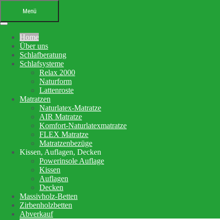
Menü
Home
Über uns
Schlafberatung
Schlafsysteme
Relax 2000
Naturform
Lattenroste
Matratzen
Ihr Bettenfachgeschäft in
Naturlatex-Matratze
AIR Matratze
Altensteig
Komfort-Naturlatexmatratze
FLEX Matratze
Schlafberatung, Matratzenberatung
Matratzenbezüge
Kissen, Auflagen, Decken
und Betten
Powerinsole Auflage
Kissen
Auflagen
Ihre Schlafberatung
Decken
Schlafsystem Relax 2000
Massivholz-Betten
Matratzen aus reinem Naturlatex
Zirbenholzbetten
Abverkauf