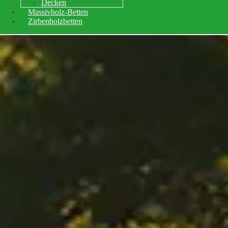
Decken
Massivholz-Betten
Zirbenholzbetten