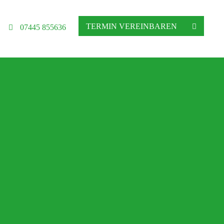
TERMIN VEREINBAREN
07445 855636
hgeschäft in Altensteig
ratung, Matratzenberatung und Betten
Ihre Schlafberatung
Schlafsystem Relax 2000
Matratzen aus reinem Naturlatex