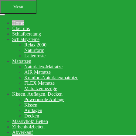
Menü
Home
Über uns
Schlafberatung
Schlafsysteme
Relax 2000
Naturform
Lattenroste
Matratzen
Ihr Bettenfachgeschäft in
Naturlatex-Matratze
AIR Matratze
Altensteig
Komfort-Naturlatexmatratze
FLEX Matratze
Schlafberatung, Matratzenberatung
Matratzenbezüge
Kissen, Auflagen, Decken
und Betten
Powerinsole Auflage
Kissen
Auflagen
Ihre Schlafberatung
Decken
Schlafsystem Relax 2000
Massivholz-Betten
Matratzen aus reinem Naturlatex
Zirbenholzbetten
Abverkauf