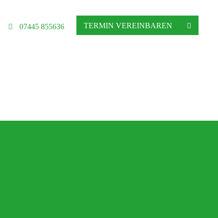
TERMIN VEREINBAREN
07445 855636
hgeschäft in Altensteig
ratung, Matratzenberatung und Betten
Ihre Schlafberatung
Schlafsystem Relax 2000
Matratzen aus reinem Naturlatex