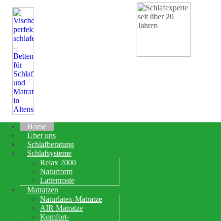
Home
Über uns
Schlafberatung
Schlafsysteme
Relax 2000
Naturform
Lattenroste
Matratzen
Naturlatex-Matratze
AIR Matratze
Komfort-