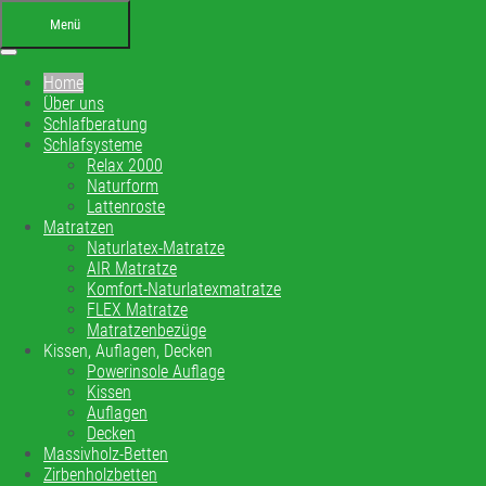
Menü
Home
Über uns
Schlafberatung
Schlafsysteme
Relax 2000
Naturform
Lattenroste
Ihr Bettenfachgeschäft in
Matratzen
Naturlatex-Matratze
Altensteig
AIR Matratze
Komfort-Naturlatexmatratze
Schlafberatung, Matratzenberatung und
FLEX Matratze
Matratzenbezüge
Betten
Kissen, Auflagen, Decken
Powerinsole Auflage
Kissen
Ihre Schlafberatung
Auflagen
Schlafsystem Relax 2000
Decken
Matratzen aus reinem Naturlatex
Massivholz-Betten
Zirbenholzbetten