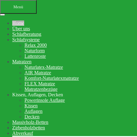
Menü
Home
Über uns
Schlafberatung
Schlafsysteme
Relax 2000
Naturform
Lattenroste
Matratzen
Ihr Bettenfachgeschäft in
Naturlatex-Matratze
AIR Matratze
Altensteig
Komfort-Naturlatexmatratze
FLEX Matratze
Schlafberatung, Matratzenberatung
Matratzenbezüge
Kissen, Auflagen, Decken
und Betten
Powerinsole Auflage
Kissen
Auflagen
Ihre Schlafberatung
Decken
Schlafsystem Relax 2000
Massivholz-Betten
Matratzen aus reinem Naturlatex
Zirbenholzbetten
Abverkauf