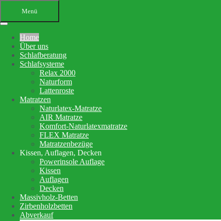
Menü
Home
Über uns
Schlafberatung
Schlafsysteme
Relax 2000
Naturform
Lattenroste
Matratzen
Ihr Bettenfachgeschäft in
Naturlatex-Matratze
AIR Matratze
Altensteig
Komfort-Naturlatexmatratze
FLEX Matratze
Schlafberatung, Matratzenberatung
Matratzenbezüge
Kissen, Auflagen, Decken
und Betten
Powerinsole Auflage
Kissen
Auflagen
Ihre Schlafberatung
Decken
Schlafsystem Relax 2000
Massivholz-Betten
Matratzen aus reinem Naturlatex
Zirbenholzbetten
Abverkauf