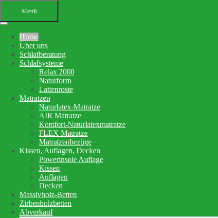
Menü
Home
Über uns
Schlafberatung
Schlafsysteme
Relax 2000
Naturform
Lattenroste
Matratzen
Ihr Bettenfachgeschäft in
Naturlatex-Matratze
AIR Matratze
Altensteig
Komfort-Naturlatexmatratze
FLEX Matratze
Schlafberatung, Matratzenberatung
Matratzenbezüge
Kissen, Auflagen, Decken
und Betten
Powerinsole Auflage
Kissen
Auflagen
Ihre Schlafberatung
Decken
Schlafsystem Relax 2000
Massivholz-Betten
Matratzen aus reinem Naturlatex
Zirbenholzbetten
Abverkauf