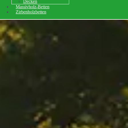
Decken
Massivholz-Betten
Zirbenholzbetten