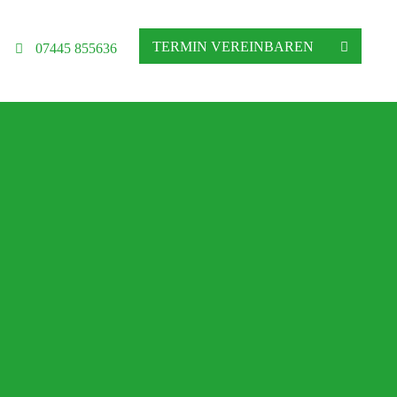
TERMIN VEREINBAREN
07445 855636
hgeschäft in Altensteig
ratung, Matratzenberatung und Betten
Ihre Schlafberatung
Schlafsystem Relax 2000
Matratzen aus reinem Naturlatex