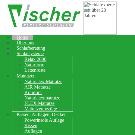
Home
Über uns
Schlafberatung
Schlafsysteme
Relax 2000
Naturform
Lattenroste
Matratzen
Naturlatex-Matratze
AIR Matratze
Komfort-
Naturlatexmatratze
FLEX Matratze
Matratzenbezüge
Kissen, Auflagen, Decken
Powerinsole Auflage
Kissen
Auflagen