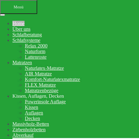
Menü
Home
Über uns
Schlafberatung
Schlafsysteme
Relax 2000
Naturform
Lattenroste
Matratzen
Ihr Bettenfachgeschäft in
Naturlatex-Matratze
AIR Matratze
Altensteig
Komfort-Naturlatexmatratze
FLEX Matratze
Schlafberatung, Matratzenberatung
Matratzenbezüge
Kissen, Auflagen, Decken
und Betten
Powerinsole Auflage
Kissen
Auflagen
Ihre Schlafberatung
Decken
Schlafsystem Relax 2000
Massivholz-Betten
Matratzen aus reinem Naturlatex
Zirbenholzbetten
Abverkauf