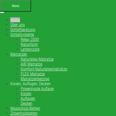
Menü
Home
Über uns
Schlafberatung
Schlafsysteme
Relax 2000
Naturform
Lattenroste
Ihr Bettenfachgeschäft in
Matratzen
Naturlatex-Matratze
Altensteig
AIR Matratze
Komfort-Naturlatexmatratze
Schlafberatung, Matratzenberatung und
FLEX Matratze
Matratzenbezüge
Betten
Kissen, Auflagen, Decken
Powerinsole Auflage
Kissen
Ihre Schlafberatung
Auflagen
Schlafsystem Relax 2000
Decken
Matratzen aus reinem Naturlatex
Massivholz-Betten
Zirbenholzbetten