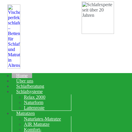
Home
Über uns
Schlafberatung
Schlafsysteme
Relax 2000
Naturform
Lattenroste
Matratzen
Naturlatex-Matratze
AIR Matratze
Komfort-