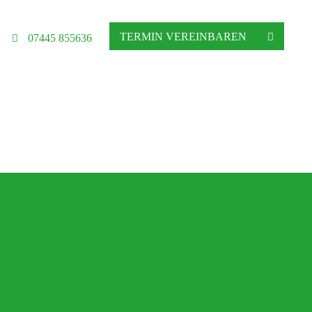
TERMIN VEREINBAREN
07445 855636
hgeschäft in Altensteig
ratung, Matratzenberatung und Betten
Ihre Schlafberatung
Schlafsystem Relax 2000
Matratzen aus reinem Naturlatex