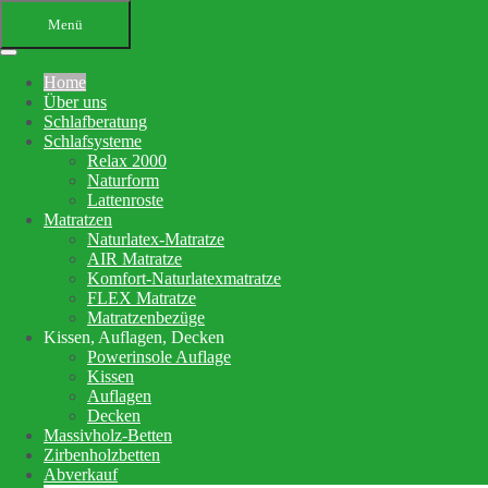
Menü
Home
Über uns
Schlafberatung
Schlafsysteme
Relax 2000
Naturform
Lattenroste
Matratzen
Ihr Bettenfachgeschäft in
Naturlatex-Matratze
AIR Matratze
Altensteig
Komfort-Naturlatexmatratze
FLEX Matratze
Schlafberatung, Matratzenberatung
Matratzenbezüge
Kissen, Auflagen, Decken
und Betten
Powerinsole Auflage
Kissen
Auflagen
Ihre Schlafberatung
Decken
Schlafsystem Relax 2000
Massivholz-Betten
Matratzen aus reinem Naturlatex
Zirbenholzbetten
Abverkauf