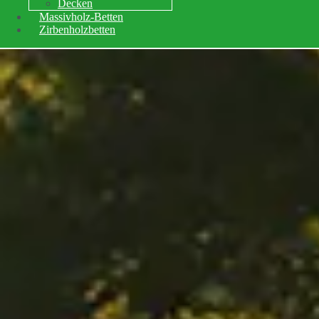
Decken
Massivholz-Betten
Zirbenholzbetten