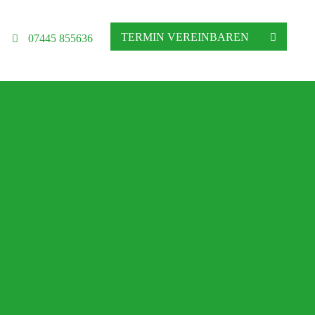
TERMIN VEREINBAREN
07445 855636
hgeschäft in Altensteig
ratung, Matratzenberatung und Betten
Ihre Schlafberatung
Schlafsystem Relax 2000
Matratzen aus reinem Naturlatex