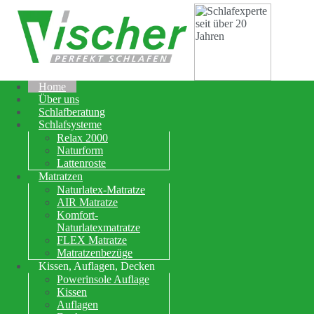
Home
Über uns
Schlafberatung
Schlafsysteme
Relax 2000
Naturform
Lattenroste
Matratzen
Naturlatex-Matratze
AIR Matratze
Komfort-
Naturlatexmatratze
FLEX Matratze
Matratzenbezüge
Kissen, Auflagen, Decken
Powerinsole Auflage
Kissen
Auflagen