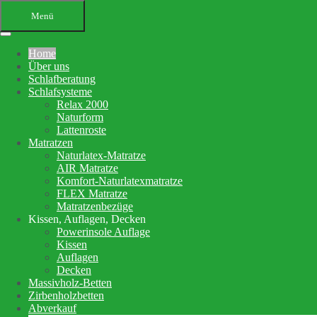
Menü
Home
Über uns
Schlafberatung
Schlafsysteme
Relax 2000
Naturform
Lattenroste
Matratzen
Ihr Bettenfachgeschäft in
Naturlatex-Matratze
AIR Matratze
Altensteig
Komfort-Naturlatexmatratze
FLEX Matratze
Schlafberatung, Matratzenberatung
Matratzenbezüge
Kissen, Auflagen, Decken
und Betten
Powerinsole Auflage
Kissen
Auflagen
Ihre Schlafberatung
Decken
Schlafsystem Relax 2000
Massivholz-Betten
Matratzen aus reinem Naturlatex
Zirbenholzbetten
Abverkauf