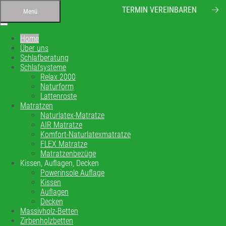
TERMIN VEREINBAREN
Menü
Home
Über uns
Schlafberatung
Schlafsysteme
Relax 2000
Naturform
Lattenroste
Ihr Bettenfachgeschäft in
Matratzen
Naturlatex-Matratze
Altensteig
AIR Matratze
Komfort-Naturlatexmatratze
Schlafberatung, Matratzenberatung und
FLEX Matratze
Matratzenbezüge
Betten
Kissen, Auflagen, Decken
Powerinsole Auflage
Kissen
Ihre Schlafberatung
Auflagen
Schlafsystem Relax 2000
Decken
Matratzen aus reinem Naturlatex
Massivholz-Betten
Zirbenholzbetten