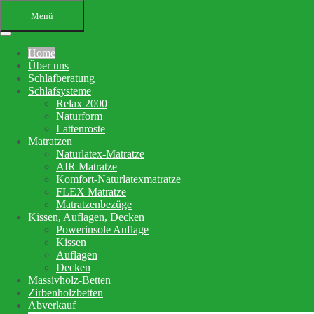
Menü
Home
Über uns
Schlafberatung
Schlafsysteme
Relax 2000
Naturform
Lattenroste
Matratzen
Ihr Bettenfachgeschäft in
Naturlatex-Matratze
AIR Matratze
Altensteig
Komfort-Naturlatexmatratze
FLEX Matratze
Schlafberatung, Matratzenberatung
Matratzenbezüge
Kissen, Auflagen, Decken
und Betten
Powerinsole Auflage
Kissen
Auflagen
Ihre Schlafberatung
Decken
Schlafsystem Relax 2000
Massivholz-Betten
Matratzen aus reinem Naturlatex
Zirbenholzbetten
Abverkauf