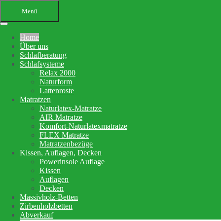
Menü
Home
Über uns
Schlafberatung
Schlafsysteme
Relax 2000
Naturform
Lattenroste
Matratzen
Ihr Bettenfachgeschäft in
Naturlatex-Matratze
AIR Matratze
Altensteig
Komfort-Naturlatexmatratze
FLEX Matratze
Schlafberatung, Matratzenberatung
Matratzenbezüge
Kissen, Auflagen, Decken
und Betten
Powerinsole Auflage
Kissen
Auflagen
Ihre Schlafberatung
Decken
Schlafsystem Relax 2000
Massivholz-Betten
Matratzen aus reinem Naturlatex
Zirbenholzbetten
Abverkauf