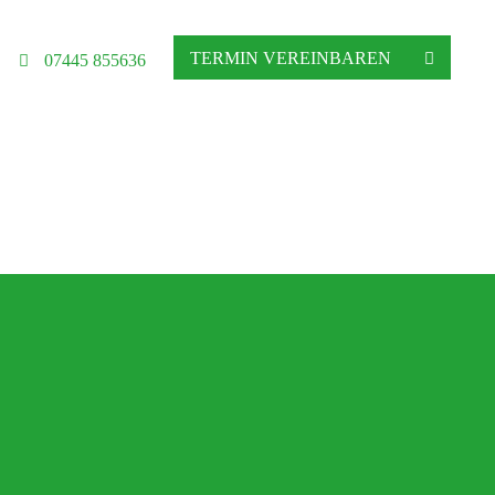
TERMIN VEREINBAREN
07445 855636
hgeschäft in Altensteig
ratung, Matratzenberatung und Betten
Ihre Schlafberatung
Schlafsystem Relax 2000
Matratzen aus reinem Naturlatex