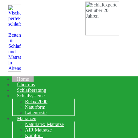
Home
Über uns
Schlafberatung
Schlafsysteme
Relax 2000
Naturform
Lattenroste
Matratzen
Naturlatex-Matratze
AIR Matratze
Komfort-