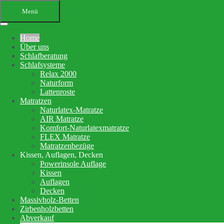
Menü
Home
Über uns
Schlafberatung
Schlafsysteme
Relax 2000
Naturform
Lattenroste
Matratzen
Ihr Bettenfachgeschäft in
Naturlatex-Matratze
AIR Matratze
Altensteig
Komfort-Naturlatexmatratze
FLEX Matratze
Schlafberatung, Matratzenberatung
Matratzenbezüge
Kissen, Auflagen, Decken
und Betten
Powerinsole Auflage
Kissen
Auflagen
Ihre Schlafberatung
Decken
Schlafsystem Relax 2000
Massivholz-Betten
Matratzen aus reinem Naturlatex
Zirbenholzbetten
Abverkauf