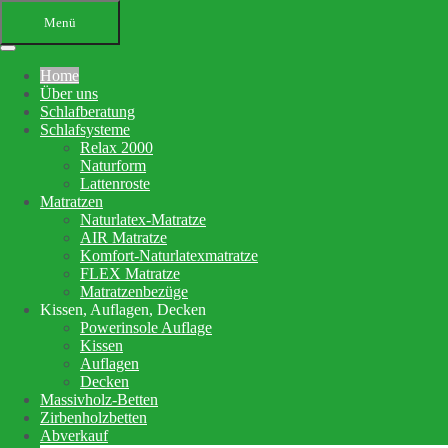
Menü
Home
Über uns
Schlafberatung
Schlafsysteme
Relax 2000
Naturform
Lattenroste
Matratzen
Ihr Bettenfachgeschäft in
Naturlatex-Matratze
AIR Matratze
Altensteig
Komfort-Naturlatexmatratze
FLEX Matratze
Schlafberatung, Matratzenberatung
Matratzenbezüge
Kissen, Auflagen, Decken
und Betten
Powerinsole Auflage
Kissen
Auflagen
Ihre Schlafberatung
Decken
Schlafsystem Relax 2000
Massivholz-Betten
Matratzen aus reinem Naturlatex
Zirbenholzbetten
Abverkauf