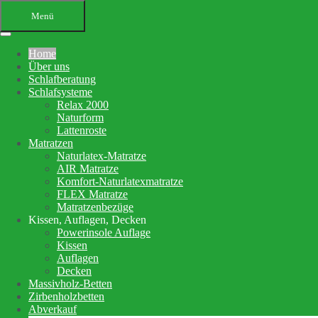
Menü
Home
Über uns
Schlafberatung
Schlafsysteme
Relax 2000
Naturform
Lattenroste
Matratzen
Ihr Bettenfachgeschäft in
Naturlatex-Matratze
AIR Matratze
Altensteig
Komfort-Naturlatexmatratze
FLEX Matratze
Schlafberatung, Matratzenberatung
Matratzenbezüge
Kissen, Auflagen, Decken
und Betten
Powerinsole Auflage
Kissen
Auflagen
Ihre Schlafberatung
Decken
Schlafsystem Relax 2000
Massivholz-Betten
Matratzen aus reinem Naturlatex
Zirbenholzbetten
Abverkauf