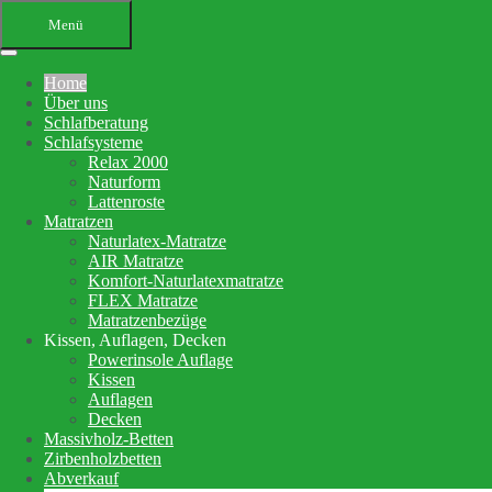
Menü
Home
Über uns
Schlafberatung
Schlafsysteme
Relax 2000
Naturform
Lattenroste
Matratzen
Ihr Bettenfachgeschäft in
Naturlatex-Matratze
AIR Matratze
Altensteig
Komfort-Naturlatexmatratze
FLEX Matratze
Schlafberatung, Matratzenberatung
Matratzenbezüge
Kissen, Auflagen, Decken
und Betten
Powerinsole Auflage
Kissen
Auflagen
Ihre Schlafberatung
Decken
Schlafsystem Relax 2000
Massivholz-Betten
Matratzen aus reinem Naturlatex
Zirbenholzbetten
Abverkauf